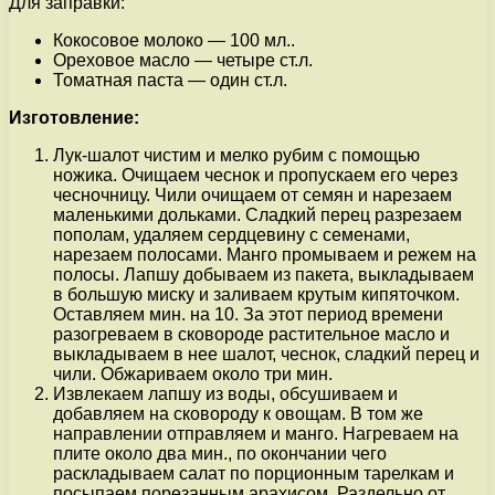
Для заправки:
Кокосовое молоко — 100 мл..
Ореховое масло — четыре ст.л.
Томатная паста — один ст.л.
Изготовление:
Лук-шалот чистим и мелко рубим с помощью
ножика. Очищаем чеснок и пропускаем его через
чесночницу. Чили очищаем от семян и нарезаем
маленькими дольками. Сладкий перец разрезаем
пополам, удаляем сердцевину с семенами,
нарезаем полосами. Манго промываем и режем на
полосы. Лапшу добываем из пакета, выкладываем
в большую миску и заливаем крутым кипяточком.
Оставляем мин. на 10. За этот период времени
разогреваем в сковороде растительное масло и
выкладываем в нее шалот, чеснок, сладкий перец и
чили. Обжариваем около три мин.
Извлекаем лапшу из воды, обсушиваем и
добавляем на сковороду к овощам. В том же
направлении отправляем и манго. Нагреваем на
плите около два мин., по окончании чего
раскладываем салат по порционным тарелкам и
посыпаем порезанным арахисом. Раздельно от