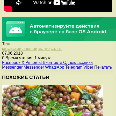
Теги
китайский
лапшой
манго
салат
07.06.2018
0
Время чтения: 1 минута
Facebook
X
Pinterest
Вконтакте
Одноклассники
Messenger
Messenger
WhatsApp
Telegram
Viber
Печатать
ПОХОЖИЕ СТАТЬИ