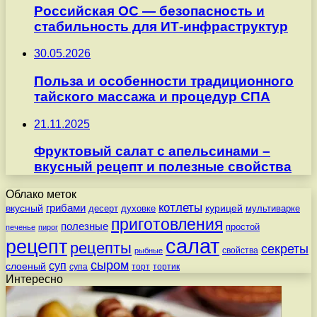
Российская ОС — безопасность и
стабильность для ИТ-инфраструктур
30.05.2026
Польза и особенности традиционного
тайского массажа и процедур СПА
21.11.2025
Фруктовый салат с апельсинами –
вкусный рецепт и полезные свойства
Облако меток
котлеты
вкусный
грибами
курицей
десерт
духовке
мультиварке
приготовления
полезные
простой
печенье
пирог
салат
рецепт
рецепты
секреты
свойства
рыбные
сыром
суп
слоеный
супа
торт
тортик
Интересно