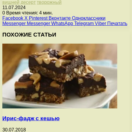
вишней
десерт
творожный
11.07.2024
0
Время чтения: 4 мин.
Facebook
X
Pinterest
Вконтакте
Одноклассники
Messenger
Messenger
WhatsApp
Telegram
Viber
Печатать
ПОХОЖИЕ СТАТЬИ
Ирис-фадж с кешью
30.07.2018