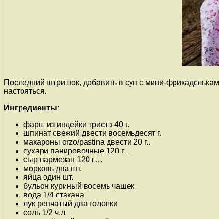
Последний штришок, добавить в суп с мини-фрикадельками
настояться.
Ингредиенты
:
фарш из индейки триста 40 г.
шпинат свежий двести восемьдесят г.
макароны orzo/pastina двести 20 г..
сухари панировочные 120 г…
сыр пармезан 120 г…
морковь два шт.
яйца один шт.
бульон куриный восемь чашек
вода 1/4 стакана
лук репчатый два головки
соль 1/2 ч.л.