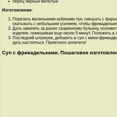
перец чёрный молотый
Изготовление
:
Порезать маленькими кубиками лук, смешать с фарше
скатывать с небольшим усилием, чтобы фрикадельки 
Дать закипеть за ранее сваренному бульону, положи
изделия, помешивая еще около 5 минут. Положить в с
Последний штришок, добавить в суп с мини-фрикадел
дать настояться. Приятного аппетита!
Суп с фрикадельками. Пошаговое изготовлен