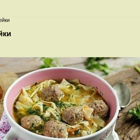
ейки
йки