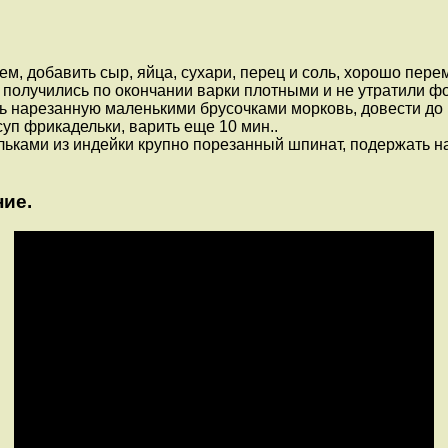
м, добавить сыр, яйца, сухари, перец и соль, хорошо пе
получились по окончании варки плотными и не утратили ф
ть нарезанную маленькими брусочками морковь, довести до
уп фрикадельки, варить еще 10 мин..
ьками из индейки крупно порезанный шпинат, подержать на
ие.