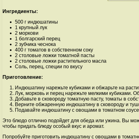
Ингредиенты:
500 г индюшатины
1 крупный лук
2 моркови
1 болгарский перец
2 зубчика чеснока
400 г томатов в собственном соку
2 столовые ложки томатной пасты
2 столовые ложки растительного масла
Соль, перец, специи по вкусу
Приготовление:
Индюшатину нарежьте кубиками и обжарьте на растит
Лук, морковь и перец нарежьте мелкими кубиками. О
Добавьте в сковороду томатную пасту, томаты в соб
Верните обжаренную индюшатину в сковороду и туши
Подавайте индюшатину с овощами в томатном соусе 
Это блюдо отлично подойдет для обеда или ужина. Вы мож
чтобы придать блюду особый вкус и аромат.
Попробуйте приготовить индюшатину с овощами в томатном