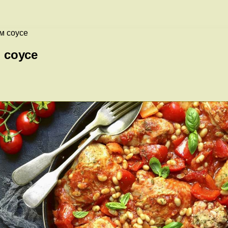
м соусе
 соусе