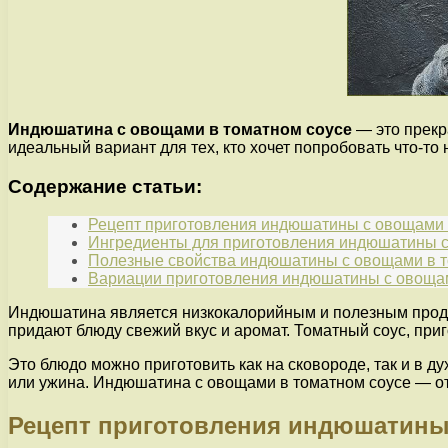
Индюшатина с овощами в томатном соусе
— это прекр
идеальный вариант для тех, кто хочет попробовать что-то 
Содержание статьи:
Рецепт приготовления индюшатины с овощами 
Ингредиенты для приготовления индюшатины с
Полезные свойства индюшатины с овощами в т
Вариации приготовления индюшатины с овощам
Индюшатина является низкокалорийным и полезным проду
придают блюду свежий вкус и аромат. Томатный соус, при
Это блюдо можно приготовить как на сковороде, так и в д
или ужина. Индюшатина с овощами в томатном соусе — отл
Рецепт приготовления индюшатины