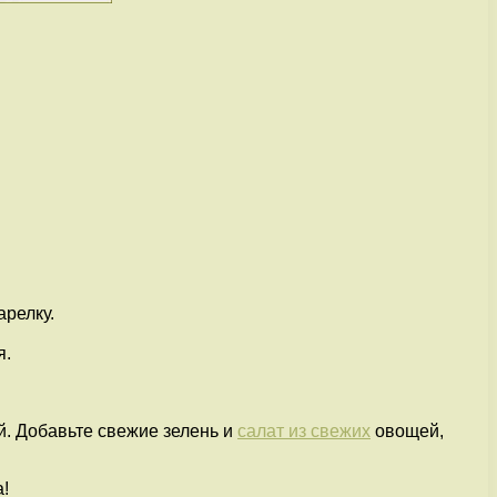
арелку.
я.
й. Добавьте свежие зелень и
салат из свежих
овощей,
!