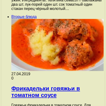
ужин. Ингредиенты: телятина семьсот г баклажаны
два шт. лук-порей один шт. сок томатный один
стакан перец чёрный молотый…
Вторые блюда
27.04.2019
0
Фрикадельки говяжьи в
томатном соусе
Говяжьи фрикадельки в томатном соусе. Для