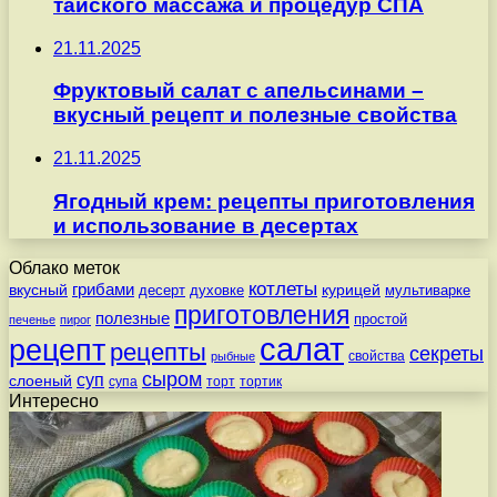
тайского массажа и процедур СПА
21.11.2025
Фруктовый салат с апельсинами –
вкусный рецепт и полезные свойства
21.11.2025
Ягодный крем: рецепты приготовления
и использование в десертах
Облако меток
котлеты
вкусный
грибами
курицей
десерт
духовке
мультиварке
приготовления
полезные
простой
печенье
пирог
салат
рецепт
рецепты
секреты
свойства
рыбные
сыром
суп
слоеный
супа
торт
тортик
Интересно