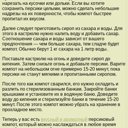
нарезать на кусочки или дольки. Если вы хотите
сохранить персики целыми, можно сделать небольшие
надрезы на их поверхности, чтобы компот быстрее
пропитал их вкусом.
Далее следует приготовить сироп из сахара и воды. Для
этого в кастрюлю нужно налить воду и добавить сахар.
Соотношение сахара и воды зависит от вашего
предпочтения — чем больше сахара, тем сладче будет
компот. Обычно берут 1 кг сахара на 1 литр воды.
Поставьте кастрюлю на огонь и доведите сироп до
кипения. Затем снизьте огонь и добавьте персики. Варите
компот на небольшом огне примерно 15-20 минут, пока
персики не станут мягкими и пропитанными сиропом.
После того как компот сварился, его нужно охладить и
разлить по стерилизованным банкам. Закройте банки
крышками и установите их в водяную баню. Доведите
воду до кипения и стерилизуйте банки в течение 15-20
минут. После этого компот можно убрать на хранение в
прохладное место.
Теперь у вас есть
вкусный и ароматный
персиковый
компот, который можно наслаждаться в любое время