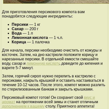
Для приготовления персикового компота вам
понадобятся следующие ингредиенты:
Персики
— 1 кг
Сахар
— 200 г
Вода
— 1 л
Лимонная кислота
— 1 ч.л.
Корица
— 1 палочка
Для начала, персики необходимо очистить от кожуры и
косточек. Затем, на дно кастрюли положите корицу и
нарезанные персики. В отдельной емкости смешайте
воду, сахар и
лимонную кислоту
, доведите до кипения и
варите 5-7 минут.
Затем, горячий сироп нужно перелить в кастрюлю с
персиками, накрыть крышкой и оставить настаиваться в
течение 10-12 часов. После этого, компот можно разлить
по стерилизованным банкам и закрыть крышками.
Персиковый компот готов! Он сохранит свой
вкус и
аромат
на протяжении всей зимы и станет отличным
дополнением к вашему
столу. Приятного аппетита!