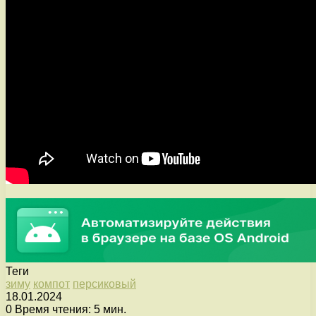
Теги
зиму
компот
персиковый
18.01.2024
0
Время чтения: 5 мин.