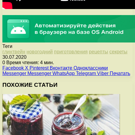
Теги
глинтвейн
новогодний
приготовления
рецепты
секреты
30.07.2020
0
Время чтения: 4 мин.
Facebook
X
Pinterest
Вконтакте
Одноклассники
Messenger
Messenger
WhatsApp
Telegram
Viber
Печатать
ПОХОЖИЕ СТАТЬИ