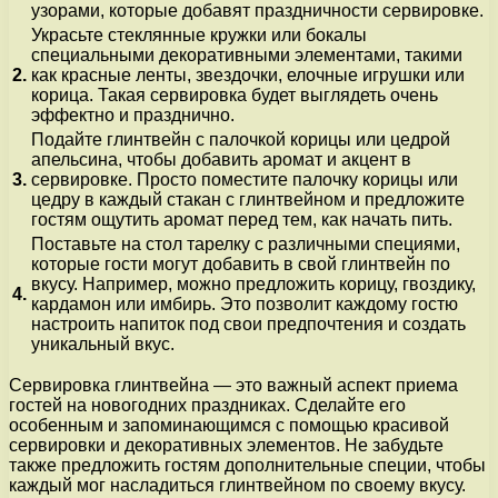
узорами, которые добавят праздничности сервировке.
Украсьте стеклянные кружки или бокалы
специальными декоративными элементами, такими
2.
как красные ленты, звездочки, елочные игрушки или
корица. Такая сервировка будет выглядеть очень
эффектно и празднично.
Подайте глинтвейн с палочкой корицы или цедрой
апельсина, чтобы добавить аромат и акцент в
3.
сервировке. Просто поместите палочку корицы или
цедру в каждый стакан с глинтвейном и предложите
гостям ощутить аромат перед тем, как начать пить.
Поставьте на стол тарелку с различными специями,
которые гости могут добавить в свой глинтвейн по
вкусу. Например, можно предложить корицу, гвоздику,
4.
кардамон или имбирь. Это позволит каждому гостю
настроить напиток под свои предпочтения и создать
уникальный вкус.
Сервировка глинтвейна — это важный аспект приема
гостей на новогодних праздниках. Сделайте его
особенным и запоминающимся с помощью красивой
сервировки и декоративных элементов. Не забудьте
также предложить гостям дополнительные специи, чтобы
каждый мог насладиться глинтвейном по своему вкусу.