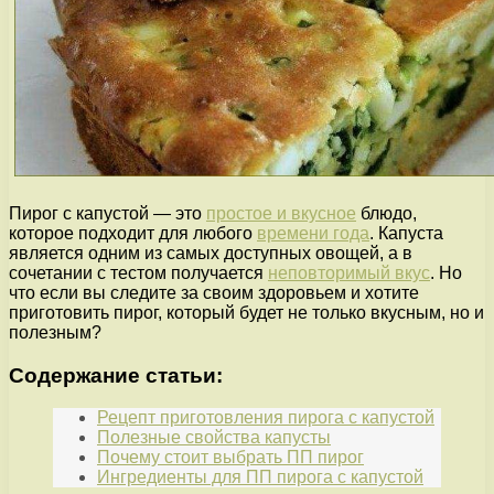
Пирог с капустой — это
простое и вкусное
блюдо,
которое подходит для любого
времени года
. Капуста
является одним из самых доступных овощей, а в
сочетании с тестом получается
неповторимый вкус
. Но
что если вы следите за своим здоровьем и хотите
приготовить пирог, который будет не только вкусным, но и
полезным?
Содержание статьи:
Рецепт приготовления пирога с капустой
Полезные свойства капусты
Почему стоит выбрать ПП пирог
Ингредиенты для ПП пирога с капустой