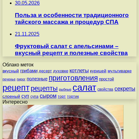
30.05.2026
Польза и особенности традиционного
тайского массажа и процедур СПА
21.11.2025
Фруктовый салат с апельсинами –
вкусный рецепт и полезные свойства
Облако меток
котлеты
вкусный
грибами
курицей
десерт
духовке
мультиварке
приготовления
полезные
простой
печенье
пирог
салат
рецепт
рецепты
секреты
свойства
рыбные
сыром
суп
слоеный
супа
торт
тортик
Интересно