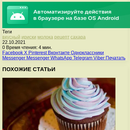
Теги
вкусный
ириски
молока
рецепт
сахара
22.10.2021
0
Время чтения: 4 мин.
Facebook
X
Pinterest
Вконтакте
Одноклассники
Messenger
Messenger
WhatsApp
Telegram
Viber
Печатать
ПОХОЖИЕ СТАТЬИ