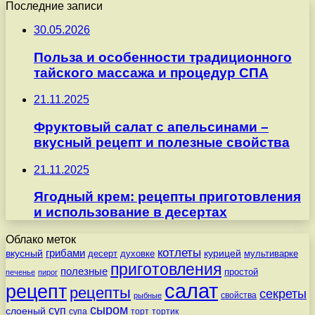
Последние записи
30.05.2026
Польза и особенности традиционного
тайского массажа и процедур СПА
21.11.2025
Фруктовый салат с апельсинами –
вкусный рецепт и полезные свойства
21.11.2025
Ягодный крем: рецепты приготовления
и использование в десертах
Облако меток
котлеты
вкусный
грибами
курицей
десерт
духовке
мультиварке
приготовления
полезные
простой
печенье
пирог
салат
рецепт
рецепты
секреты
свойства
рыбные
сыром
суп
слоеный
супа
торт
тортик