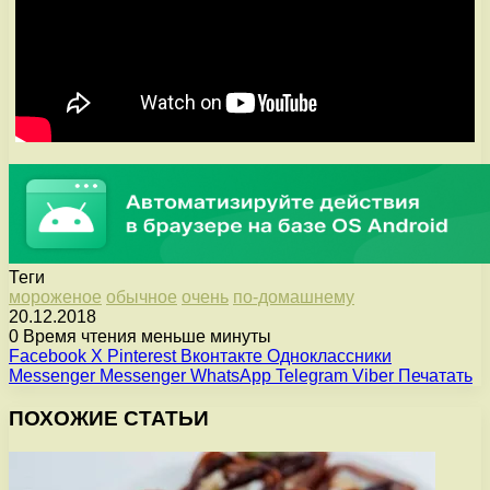
Теги
мороженое
обычное
очень
по-домашнему
20.12.2018
0
Время чтения меньше минуты
Facebook
X
Pinterest
Вконтакте
Одноклассники
Messenger
Messenger
WhatsApp
Telegram
Viber
Печатать
ПОХОЖИЕ СТАТЬИ