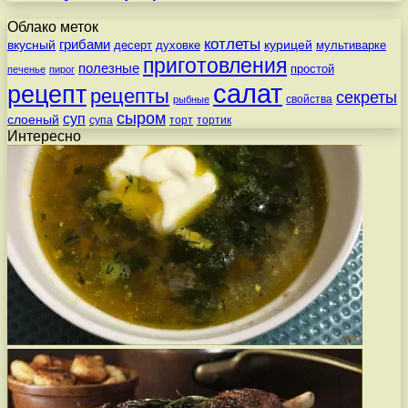
Облако меток
котлеты
вкусный
грибами
курицей
десерт
духовке
мультиварке
приготовления
полезные
простой
печенье
пирог
салат
рецепт
рецепты
секреты
свойства
рыбные
сыром
суп
слоеный
супа
торт
тортик
Интересно