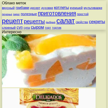
Облако меток
котлеты
вкусный
грибами
курицей
десерт
духовке
мультиварке
приготовления
полезные
простой
печенье
пирог
салат
рецепт
рецепты
секреты
свойства
рыбные
сыром
суп
слоеный
супа
торт
тортик
Интересно