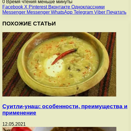
0
Время чтения меньше минуты
Facebook
X
Pinterest
Вконтакте
Одноклассники
Messenger
Messenger
WhatsApp
Telegram
Viber
Печатать
ПОХОЖИЕ СТАТЬИ
Суитли-унаш: особенности, преимущества и
применение
12.05.2021