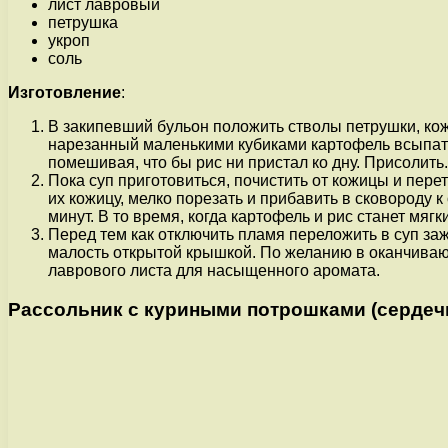
лист лавровый
петрушка
укроп
соль
Изготовление
:
В закипевший бульон положить стволы петрушки, кож
нарезанный маленькими кубиками картофель всыпать
помешивая, что бы рис ни пристал ко дну. Присолить.
Пока суп приготовиться, почистить от кожицы и пере
их кожицу, мелко порезать и прибавить в сковороду 
минут. В то время, когда картофель и рис станет мя
Перед тем как отключить пламя переложить в суп заж
малость открытой крышкой. По желанию в оканчиваю
лаврового листа для насыщенного аромата.
Рассольник с куриными потрошками (сердечк