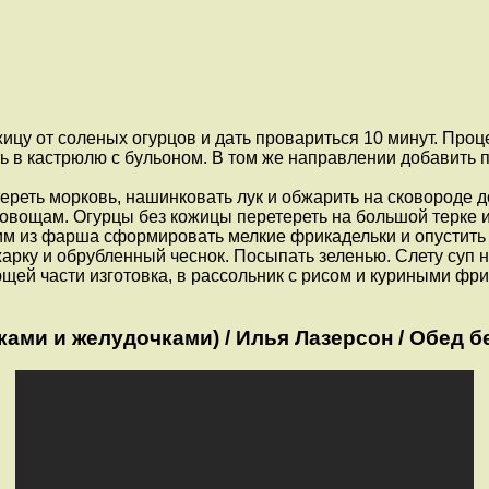
ицу от соленых огурцов и дать провариться 10 минут. Проц
 в кастрюлю с бульоном. В том же направлении добавить п
тереть морковь, нашинковать лук и обжарить на сковороде 
к овощам. Огурцы без кожицы перетереть на большой терке и
гким из фарша сформировать мелкие фрикадельки и опустить
арку и обрубленный чеснок. Посыпать зеленью. Слету суп н
щей части изготовка, в рассольник с рисом и куриными фр
ами и желудочками) / Илья Лазерсон / Обед б