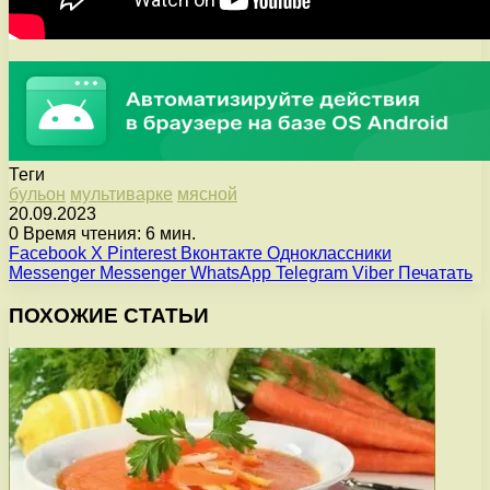
Теги
бульон
мультиварке
мясной
20.09.2023
0
Время чтения: 6 мин.
Facebook
X
Pinterest
Вконтакте
Одноклассники
Messenger
Messenger
WhatsApp
Telegram
Viber
Печатать
ПОХОЖИЕ СТАТЬИ