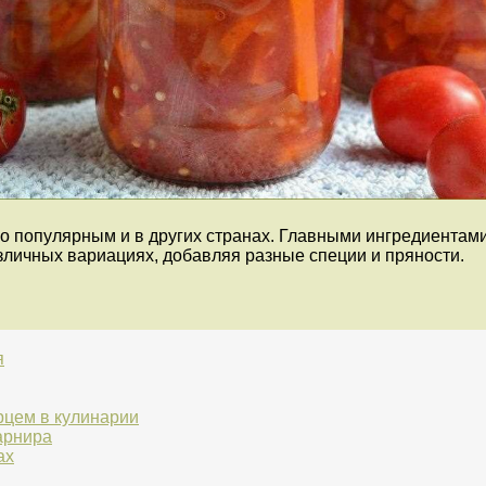
ло популярным и в других странах. Главными ингредиентам
зличных вариациях, добавляя разные специи и пряности.
я
рцем в кулинарии
гарнира
ах