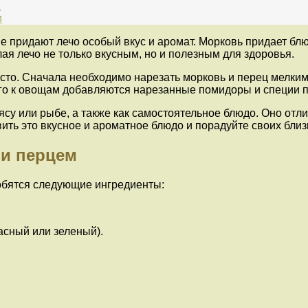
х
м
е придают лечо особый вкус и аромат. Морковь придает блю
ая лечо не только вкусным, но и полезным для здоровья.
осто. Сначала необходимо нарезать морковь и перец мелки
го к овощам добавляются нарезанные помидоры и специи по
ясу или рыбе, а также как самостоятельное блюдо. Оно отли
вить это вкусное и ароматное блюдо и порадуйте своих бли
 и перцем
обятся следующие ингредиенты:
асный или зеленый).