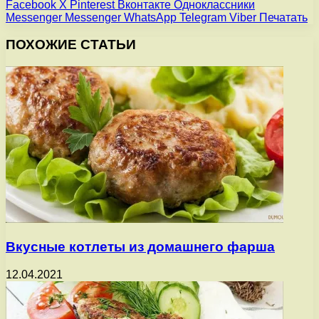
Facebook
X
Pinterest
Вконтакте
Одноклассники
Messenger
Messenger
WhatsApp
Telegram
Viber
Печатать
ПОХОЖИЕ СТАТЬИ
Вкусные котлеты из домашнего фарша
12.04.2021