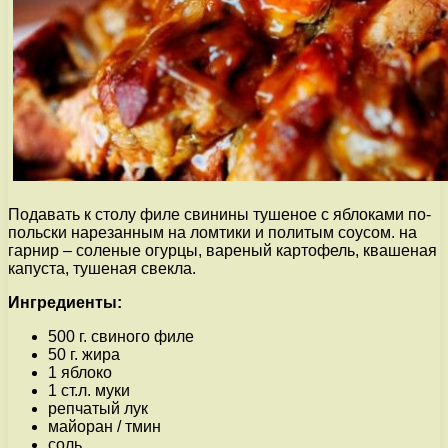
Подавать к столу филе свинины тушеное с яблоками по-
польски нарезанным на ломтики и политым соусом. на
гарнир – соленые огурцы, вареный картофель, квашеная
капуста, тушеная свекла.
Ингредиенты:
500 г. свиного филе
50 г. жира
1 яблоко
1 ст.л. муки
репчатый лук
майоран / тмин
соль