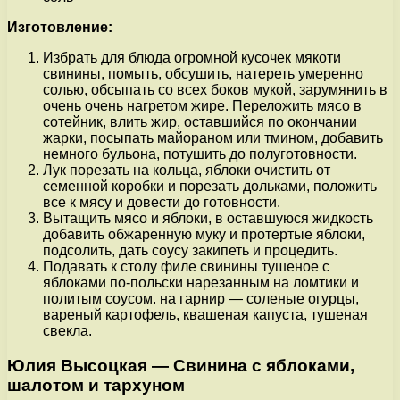
Изготовление:
Избрать для блюда огромной кусочек мякоти
свинины, помыть, обсушить, натереть умеренно
солью, обсыпать со всех боков мукой, зарумянить в
очень очень нагретом жире. Переложить мясо в
сотейник, влить жир, оставшийся по окончании
жарки, посыпать майораном или тмином, добавить
немного бульона, потушить до полуготовности.
Лук порезать на кольца, яблоки очистить от
семенной коробки и порезать дольками, положить
все к мясу и довести до готовности.
Вытащить мясо и яблоки, в оставшуюся жидкость
добавить обжаренную муку и протертые яблоки,
подсолить, дать соусу закипеть и процедить.
Подавать к столу филе свинины тушеное с
яблоками по-польски нарезанным на ломтики и
политым соусом. на гарнир — соленые огурцы,
вареный картофель, квашеная капуста, тушеная
свекла.
Юлия Высоцкая — Свинина с яблоками,
шалотом и тархуном