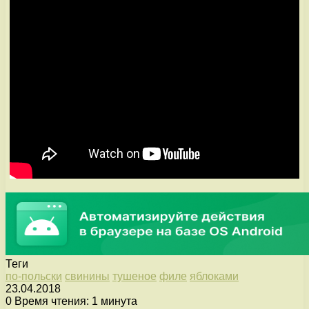
Теги
по-польски
свинины
тушеное
филе
яблоками
23.04.2018
0
Время чтения: 1 минута