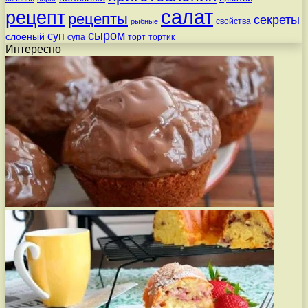
салат
рецепт
рецепты
секреты
свойства
рыбные
сыром
суп
слоеный
супа
торт
тортик
Интересно