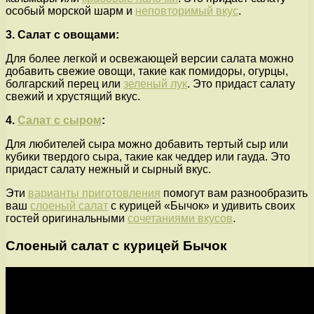
особый морской шарм и
неповторимый вкус
.
3. Салат с овощами:
Для более легкой и освежающей версии салата можно
добавить свежие овощи, такие как помидоры, огурцы,
болгарский перец или
зеленый лук
. Это придаст салату
свежий и хрустящий вкус.
4.
Салат с сыром
:
Для любителей сыра можно добавить тертый сыр или
кубики твердого сыра, такие как чеддер или гауда. Это
придаст салату нежный и сырный вкус.
Эти
варианты приготовления
помогут вам разнообразить
ваш
слоеный салат
с курицей «Бычок» и удивить своих
гостей оригинальными
сочетаниями вкусов
.
Слоеный салат с курицей Бычок