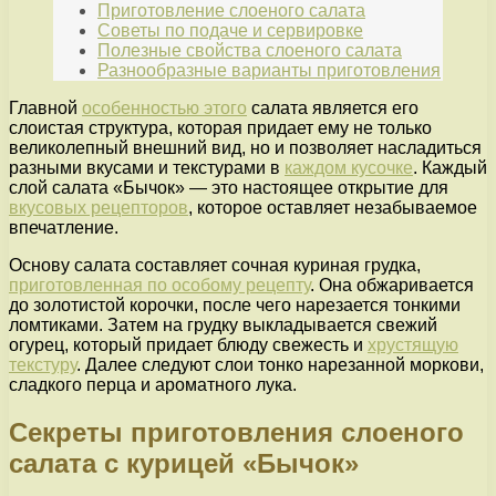
Приготовление слоеного салата
Советы по подаче и сервировке
Полезные свойства слоеного салата
Разнообразные варианты приготовления
Главной
особенностью этого
салата является его
слоистая структура, которая придает ему не только
великолепный внешний вид, но и позволяет насладиться
разными вкусами и текстурами в
каждом кусочке
. Каждый
слой салата «Бычок» — это настоящее открытие для
вкусовых рецепторов
, которое оставляет незабываемое
впечатление.
Основу салата составляет сочная куриная грудка,
приготовленная по особому рецепту
. Она обжаривается
до золотистой корочки, после чего нарезается тонкими
ломтиками. Затем на грудку выкладывается свежий
огурец, который придает блюду свежесть и
хрустящую
текстуру
. Далее следуют слои тонко нарезанной моркови,
сладкого перца и ароматного лука.
Секреты приготовления слоеного
салата с курицей «Бычок»