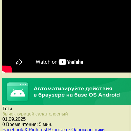
Теги
бычок
курицей
салат
слоеный
01.09.2025
0
Время чтения: 5 мин.
Facebook
X
Pinterest
Вконтакте
Одноклассники