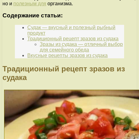
но и
полезным для
организма.
Содержание статьи:
Судак — вкусный и полезный рыбный
продукт
Традиционный рецепт зразов из судака
Зразы из судака — отличный выбор
для семейного обеда
Вкусные рецепты зразов из судака
Традиционный рецепт зразов из
судака