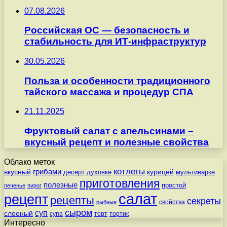
07.08.2026
Российская ОС — безопасность и
стабильность для ИТ-инфраструктур
30.05.2026
Польза и особенности традиционного
тайского массажа и процедур СПА
21.11.2025
Фруктовый салат с апельсинами –
вкусный рецепт и полезные свойства
Облако меток
котлеты
вкусный
грибами
курицей
десерт
духовке
мультиварке
приготовления
полезные
простой
печенье
пирог
салат
рецепт
рецепты
секреты
свойства
рыбные
сыром
суп
слоеный
супа
торт
тортик
Интересно