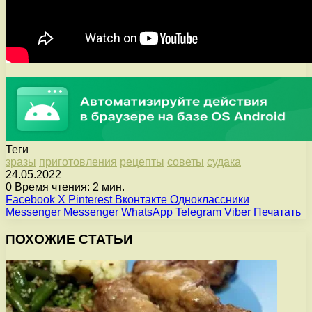
Теги
зразы
приготовления
рецепты
советы
судака
24.05.2022
0
Время чтения: 2 мин.
Facebook
X
Pinterest
Вконтакте
Одноклассники
Messenger
Messenger
WhatsApp
Telegram
Viber
Печатать
ПОХОЖИЕ СТАТЬИ