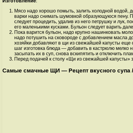
Изготовление
:
Мясо надо хорошо помыть, залить холодной водой, до
варки надо снимать шумовкой образующуюся пену. При
следует процедить, удалив из него петрушку и лук, 
его маленькими кусками. Бульон следует варить дале
Пока варится бульон, надо крупно нашинковать моло
надо потушить на сковороде с добавлением масла до 
хозяйки добавляют в щи из свежайшей капусты еще с
шаг изготовка блюда — добавить в кастрюлю мелко н
засыпать их в суп, снова вскипятить и отключить пл
Перед подачей к столу «Щи из свежайшей капусты»
Самые смачные ЩИ — Рецепт вкусного супа / Sh