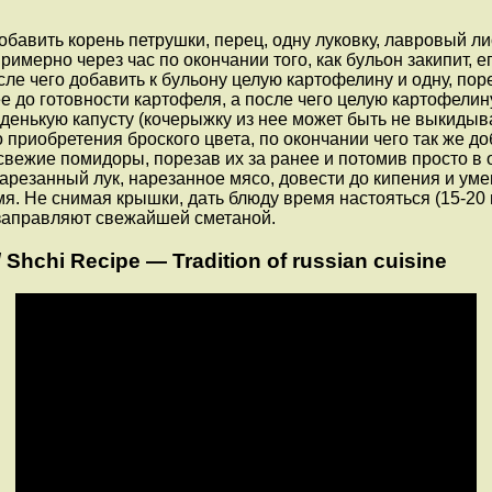
бавить корень петрушки, перец, одну луковку, лавровый лис
мерно через час по окончании того, как бульон закипит, ег
после чего добавить к бульону целую картофелину и одну, п
е до готовности картофеля, а после чего целую картофелину
денькую капусту (кочерыжку из нее может быть не выкидыв
приобретения броского цвета, по окончании чего так же до
вежие помидоры, порезав их за ранее и потомив просто в 
арезанный лук, нарезанное мясо, довести до кипения и уме
амя. Не снимая крышки, дать блюду время настояться (15-20
 заправляют свежайшей сметаной.
chi Recipe — Tradition of russian cuisine