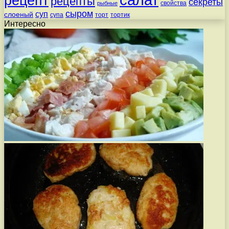
рецепт
рецепты
секреты
свойства
рыбные
сыром
суп
слоеный
супа
торт
тортик
Интересно