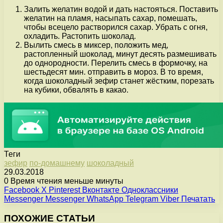
Залить желатин водой и дать настояться. Поставить
желатин на пламя, насыпать сахар, помешать,
чтобы всецело растворился сахар. Убрать с огня,
охладить. Растопить шоколад.
Вылить смесь в миксер, положить мед,
растопленный шоколад, минут десять размешивать
до однородности. Перелить смесь в формочку, на
шестьдесят мин. отправить в мороз. В то время,
когда шоколадный зефир станет жёстким, порезать
на кубики, обвалять в какао.
Теги
зефир
по-домашнему
шоколадный
29.03.2018
0
Время чтения меньше минуты
Facebook
X
Pinterest
Вконтакте
Одноклассники
Messenger
Messenger
WhatsApp
Telegram
Viber
Печатать
ПОХОЖИЕ СТАТЬИ