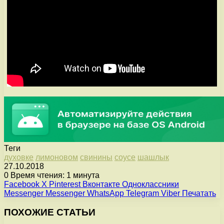
Теги
духовке
лимоновом
свинины
соусе
шашлык
27.10.2018
0
Время чтения: 1 минута
Facebook
X
Pinterest
Вконтакте
Одноклассники
Messenger
Messenger
WhatsApp
Telegram
Viber
Печатать
ПОХОЖИЕ СТАТЬИ