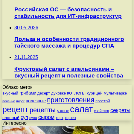
Российская ОС — безопасность и
стабильность для ИТ-инфраструктур
30.05.2026
Польза и особенности традиционного
тайского массажа и процедур СПА
21.11.2025
Фруктовый салат с апельсинами –
вкусный рецепт и полезные свойства
Облако меток
котлеты
вкусный
грибами
курицей
десерт
духовке
мультиварке
приготовления
полезные
простой
печенье
пирог
салат
рецепт
рецепты
секреты
свойства
рыбные
сыром
суп
слоеный
супа
торт
тортик
Интересно