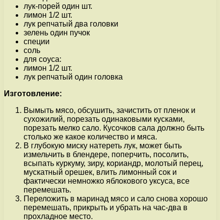
лук-порей один шт.
лимон 1/2 шт.
лук репчатый два головки
зелень один пучок
специи
соль
для соуса:
лимон 1/2 шт.
лук репчатый один головка
Изготовление:
Вымыть мясо, обсушить, зачистить от пленок и
сухожилий, порезать одинаковыми кусками,
порезать мелко сало. Кусочков сала должно быть
столько же какое количество и мяса.
В глубокую миску натереть лук, может быть
измельчить в блендере, поперчить, посолить,
всыпать куркуму, зиру, кориандр, молотый перец,
мускатный орешек, влить лимонный сок и
фактически немножко яблокового уксуса, все
перемешать.
Переложить в маринад мясо и сало снова хорошо
перемешать, прикрыть и убрать на час-два в
прохладное место.