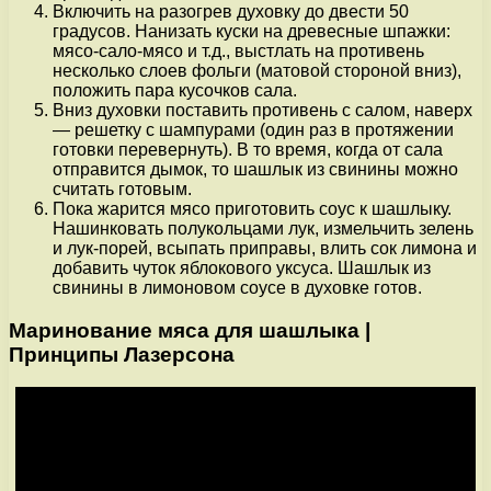
Включить на разогрев духовку до двести 50
градусов. Нанизать куски на древесные шпажки:
мясо-сало-мясо и т.д., выстлать на противень
несколько слоев фольги (матовой стороной вниз),
положить пара кусочков сала.
Вниз духовки поставить противень с салом, наверх
— решетку с шампурами (один раз в протяжении
готовки перевернуть). В то время, когда от сала
отправится дымок, то шашлык из свинины можно
считать готовым.
Пока жарится мясо приготовить соус к шашлыку.
Нашинковать полукольцами лук, измельчить зелень
и лук-порей, всыпать приправы, влить сок лимона и
добавить чуток яблокового уксуса. Шашлык из
свинины в лимоновом соусе в духовке готов.
Маринование мяса для шашлыка |
Принципы Лазерсона