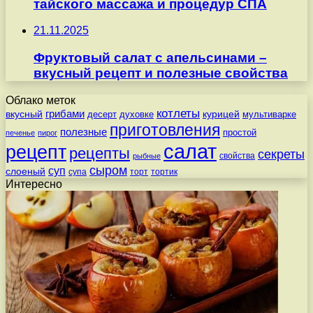
тайского массажа и процедур СПА
21.11.2025
Фруктовый салат с апельсинами –
вкусный рецепт и полезные свойства
Облако меток
котлеты
вкусный
грибами
курицей
десерт
духовке
мультиварке
приготовления
полезные
простой
печенье
пирог
салат
рецепт
рецепты
секреты
свойства
рыбные
сыром
суп
слоеный
супа
торт
тортик
Интересно