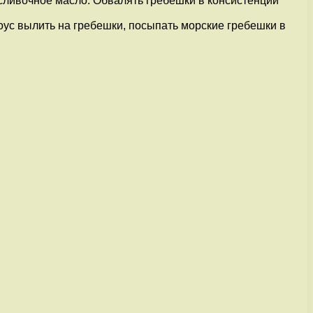
сливочное масло. Обвалять гребешки в консистенции
оус вылить на гребешки, посыпать морские гребешки в