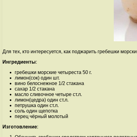
Для тех, кто интересуется, как поджарить гребешки морск
Ингредиенты
:
гребешки морские четыреста 50 г.
лимон(сок) один шт.
вино белоснежное 1/2 стакана
сахар 1/2 стакана
масло сливочное четыре ст.л.
лимон(цедра) один ст.л.
петрушка один ст.л.
соль один щепотка
перец чёрный молотый
Изготовление
: