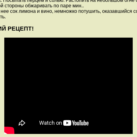
. Посыпать перцем и солью. Растопить на небольшом огне 
ой стороны обжаривать по паре мин..
 нее сок лимона и вино, немножко потушить, оказавшийся с
ть.
ШИЙ РЕЦЕПТ!