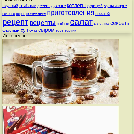
котлеты
вкусный
грибами
курицей
десерт
духовке
мультиварке
приготовления
полезные
простой
печенье
пирог
салат
рецепт
рецепты
секреты
свойства
рыбные
сыром
суп
слоеный
супа
торт
тортик
Интересно