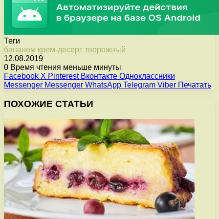
Теги
бананом
крем-десерт
творожный
12.08.2019
0
Время чтения меньше минуты
Facebook
X
Pinterest
Вконтакте
Одноклассники
Messenger
Messenger
WhatsApp
Telegram
Viber
Печатать
ПОХОЖИЕ СТАТЬИ