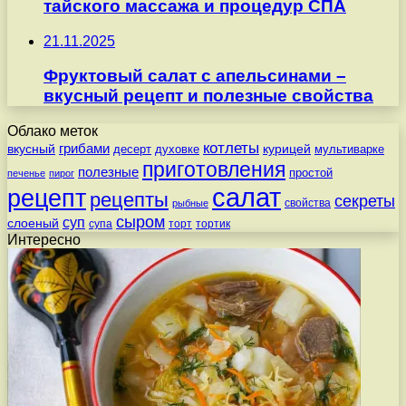
тайского массажа и процедур СПА
21.11.2025
Фруктовый салат с апельсинами –
вкусный рецепт и полезные свойства
Облако меток
котлеты
вкусный
грибами
курицей
десерт
духовке
мультиварке
приготовления
полезные
простой
печенье
пирог
салат
рецепт
рецепты
секреты
свойства
рыбные
сыром
суп
слоеный
супа
торт
тортик
Интересно