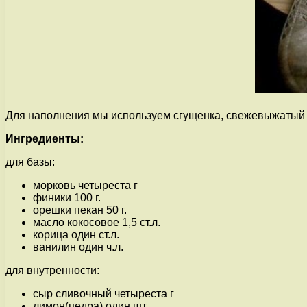
Для наполнения мы используем сгущенка, свежевыжатый м
Ингредиенты:
для базы:
морковь четыреста г
финики 100 г.
орешки пекан 50 г.
масло кокосовое 1,5 ст.л.
корица один ст.л.
ванилин один ч.л.
для внутренности:
сыр сливочный четыреста г
лимон(цедра) один шт.