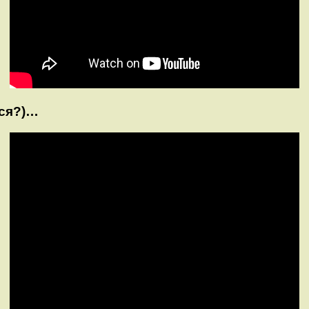
ься?)…