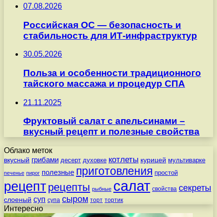
07.08.2026
Российская ОС — безопасность и
стабильность для ИТ-инфраструктур
30.05.2026
Польза и особенности традиционного
тайского массажа и процедур СПА
21.11.2025
Фруктовый салат с апельсинами –
вкусный рецепт и полезные свойства
Облако меток
котлеты
вкусный
грибами
курицей
десерт
духовке
мультиварке
приготовления
полезные
простой
печенье
пирог
салат
рецепт
рецепты
секреты
свойства
рыбные
сыром
суп
слоеный
супа
торт
тортик
Интересно