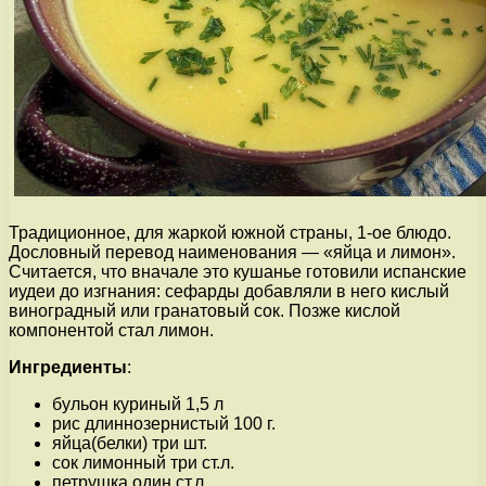
Традиционное, для жаркой южной страны, 1-ое блюдо.
Дословный перевод наименования — «яйца и лимон».
Считается, что вначале это кушанье готовили испанские
иудеи до изгнания: сефарды добавляли в него кислый
виноградный или гранатовый сок. Позже кислой
компонентой стал лимон.
Ингредиенты
:
бульон куриный 1,5 л
рис длиннозернистый 100 г.
яйца(белки) три шт.
сок лимонный три ст.л.
петрушка один ст.л.