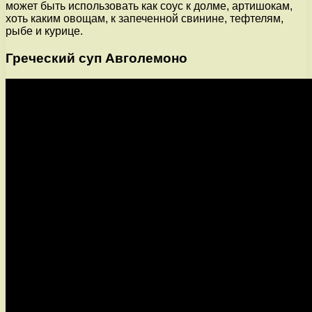
может быть использовать как соус к долме, артишокам,
хоть каким овощам, к запеченной свинине, тефтелям,
рыбе и курице.
Греческий суп Авголемоно