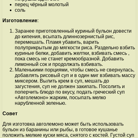
перец чёрный молотый
соль
Изготовление
:
Заранее приготовленный куриный бульон довести
до кипения, всыпать длиннозернистый рис,
перемешать. Пламя убавить, варить
полуприкрытым до мягкости риса. Раздельно взбить
куриные белки, добавить желтки, взбивать смесь ,
пока смесь не станет кремообразной. Добавить
лимонный сок и продолжать взбивать.
Маленькими порциями, чтобы смесь не свернулась,
добавлять рисовый суп и в один миг взбивать массу
миксером. Вылить крем в суп, мешать до
загустения, суп не должен закипать. Посолить и
поперчить блюдо по вкусу, подать греческий суп
«Авголемоно» жарким, посыпать мелко
нарубленной зеленью.
Совет
Для изготовка авголемоно может быть использовать
бульон из баранины или рыбы, в готовое кушанье
положить мелкие куски мяса, снятого с костей. Густой суп