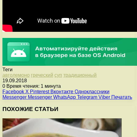
Теги
авголемоно
греческий
суп
традиционный
19.09.2018
0
Время чтения: 1 минута
Facebook
X
Pinterest
Вконтакте
Одноклассники
Messenger
Messenger
WhatsApp
Telegram
Viber
Печатать
ПОХОЖИЕ СТАТЬИ