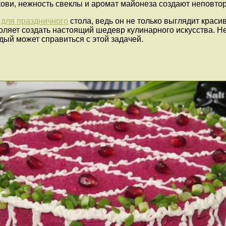
ркови, нежность свеклы и аромат майонеза создают неповто
р
для праздничного
стола, ведь он не только выглядит краси
ляет создать настоящий шедевр кулинарного искусства. Не
дый может справиться с этой задачей.