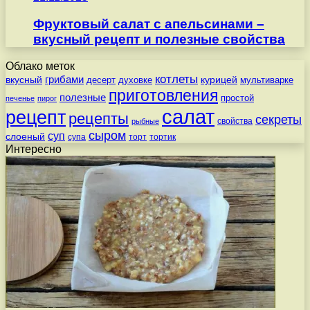
Фруктовый салат с апельсинами –
вкусный рецепт и полезные свойства
Облако меток
котлеты
вкусный
грибами
курицей
десерт
духовке
мультиварке
приготовления
полезные
простой
печенье
пирог
салат
рецепт
рецепты
секреты
свойства
рыбные
сыром
суп
слоеный
супа
торт
тортик
Интересно