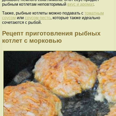
рыбным котлетам неповторимый
вкус и аромат
.
Также, рыбные котлеты можно подавать с
томатным
соусом
или
соусом песто
, которые также идеально
сочетаются с рыбой.
Рецепт приготовления рыбных
котлет с морковью