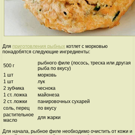
Для
приготовления рыбных
котлет с морковью
понадобятся следующие ингредиенты:
рыбного филе (лосось, треска или другая
500 г
рыба по вкусу)
1 шт
морковь
1 шт
лук
2 зубчика
чеснока
1 ст. ложка
майонеза
2 ст. ложки
панировочных сухарей
соль, перец
по вкусу
растительное
для жарки
масло
Для начала, рыбное филе необходимо очистить от кожи и