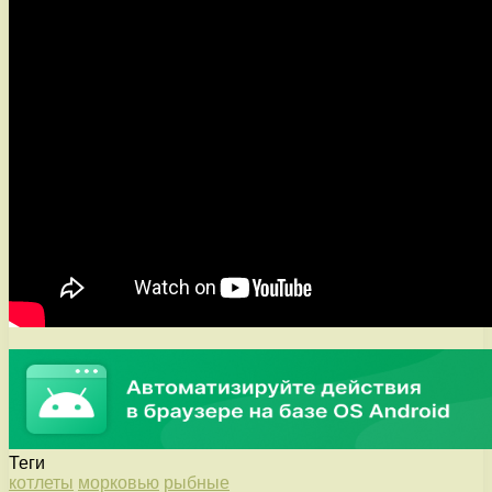
Теги
котлеты
морковью
рыбные