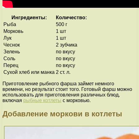
Ингредиенты:
Количество:
Рыба
500 г
Морковь
1 шт
Лук
1 шт
Чеснок
2 зубчика
Зелень
по вкусу
Соль
по вкусу
Перец
по вкусу
Сухой хлеб или манка
2 ст. л.
Приготовление рыбного фарша займет немного
времени, но результат стоит того. Готовый фарш можно
использовать для приготовления различных блюд,
включая
рыбные котлеты
с морковью.
Добавление моркови в котлеты