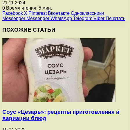
21.11.2024
0
Время чтения: 5 мин.
Facebook
X
Pinterest
Вконтакте
Одноклассники
Messenger
Messenger
WhatsApp
Telegram
Viber
Печатать
ПОХОЖИЕ СТАТЬИ
Соус «Цезарь»: рецепты приготовления и
вариации блюд
10.04.2025