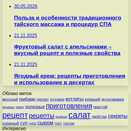
30.05.2026
Польза и особенности традиционного
тайского массажа и процедур СПА
21.11.2025
Фруктовый салат с апельсинами –
вкусный рецепт и полезные свойства
21.11.2025
Ягодный крем: рецепты приготовления
и использование в десертах
Облако меток
котлеты
вкусный
грибами
курицей
десерт
духовке
мультиварке
приготовления
полезные
простой
печенье
пирог
салат
рецепт
рецепты
секреты
свойства
рыбные
сыром
суп
слоеный
супа
торт
тортик
Интересно