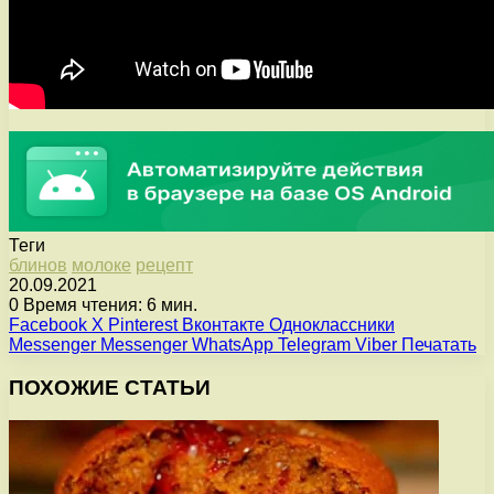
Теги
блинов
молоке
рецепт
20.09.2021
0
Время чтения: 6 мин.
Facebook
X
Pinterest
Вконтакте
Одноклассники
Messenger
Messenger
WhatsApp
Telegram
Viber
Печатать
ПОХОЖИЕ СТАТЬИ