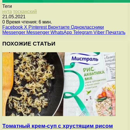
Теги
нута
тосканский
21.05.2021
0
Время чтения: 6 мин.
Facebook
X
Pinterest
Вконтакте
Одноклассники
Messenger
Messenger
WhatsApp
Telegram
Viber
Печатать
ПОХОЖИЕ СТАТЬИ
Томатный крем-суп с хрустящим рисом