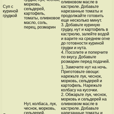
оливковом масле в
морковь,
Суп с
кастрюле. Добавьте
сельдерей,
куриной
нарезанные томаты и
картофель,
грудкой
продолжайте готовить
томаты, оливковое
еще несколько минут.
масло, соль,
3. Добавьте куриную
перец, розмарин
грудку, нут и картофель в
кастрюлю, залейте водой
и варите на среднем огне
до готовности куриной
грудки и нута.
4. Посолите и поперчите
по вкусу. Добавьте
розмарин перед подачей.
1. Замочите нут на ночь.
Приготовьте овощи:
нарежьте лук, чеснок,
морковь, сельдерей и
картофель. Нарежьте
колбасу на кусочки.
2. Обжарьте лук, чеснок,
морковь и сельдерей на
Нут, колбаса, лук,
оливковом масле в
чеснок, морковь,
кастрюле. Добавьте
сельдерей,
нарезанные томаты и