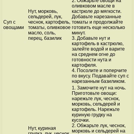
2. Обжарьте овощи на
оливковом масле в
Нут, морковь,
кастрюле до мягкости.
сельдерей, лук,
Добавьте нарезанные
Суп с
чеснок, картофель,
томаты и продолжайте
овощами
томаты, оливковое
готовить еще несколько
масло, соль,
минут.
перец, базилик
3. Добавьте нут и
картофель в кастрюлю,
залейте водой и варите
на среднем огне до
готовности нута и
картофеля.
4. Посолите и поперчите
по вкусу. Подавайте суп с
нарезанным базиликом.
1. Замочите нут на ночь.
Приготовьте овощи:
нарежьте лук, чеснок,
морковь, сельдерей и
картофель. Нарежьте
куриную грудку на
кусочки.
2. Обжарьте лук, чеснок,
Нут, куриная
морковь и сельдерей на
грудка, лук, чеснок,