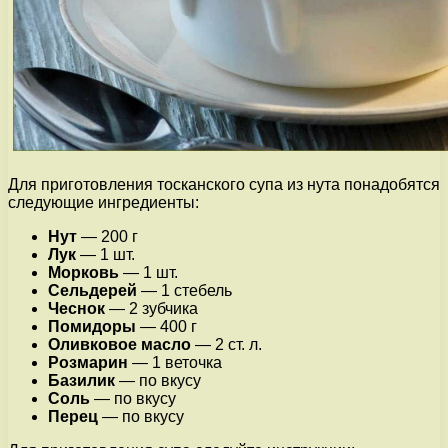
Для приготовления тосканского супа из нута понадобятся
следующие ингредиенты:
Нут
— 200 г
Лук
— 1 шт.
Морковь
— 1 шт.
Сельдерей
— 1 стебель
Чеснок
— 2 зубчика
Помидоры
— 400 г
Оливковое масло
— 2 ст. л.
Розмарин
— 1 веточка
Базилик
— по вкусу
Соль
— по вкусу
Перец
— по вкусу