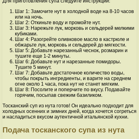
Для приготовления супа следуйте инструкции:
Шаг 1: Замочите нут в холодной воде на 8-10 часов
или на ночь.
Шаг 2: Откиньте воду и промойте нут.
Шаг 3: Нарежьте лук, морковь и сельдерей мелкими
кубиками.
Шаг 4: Разогрейте оливковое масло в кастрюле и
обжарьте лук, морковь и сельдерей до мягкости.
Шаг 5: Добавьте нарезанный чеснок, розмарин и
тушите еще 1-2 минуты.
Шаг 6: Добавьте нут и нарезанные помидоры.
Тушите 5 минут.
Шаг 7: Добавьте достаточное количество воды,
чтобы покрыть ингредиенты, и варите на среднем
огне около 1 часа, пока нут не станет мягким.
Шаг 8: Посолите и поперчите по вкусу. Подавайте
горячим, посыпав свежим базиликом.
Тосканский суп из нута готов! Он идеально подходит для
холодных осенних и зимних дней, когда хочется согреться
и насладиться вкусом аутентичной итальянской кухни.
Подача тосканского супа из нута