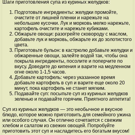
Шаги приготовления супа из куриных желудков:
Подготовьте ингредиенты: желудки промойте,
очистите от лишней пленки и нарежьте на
небольшие кусочки. Лук и морковь мелко нарежьте,
картофель очистите и нарежьте кубиками.
Обжарьте овощи: разогрейте сковороду с маслом,
добавьте лук и морковь, обжарьте их до золотистого
цвета.
Приготовьте бульон: в кастрюлю добавьте желудки и
обжаренные овощи, залейте водой так, чтобы она
покрыла ингредиенты, посолите и поперчите по
вкусу. Доведите до кипения и варите на медленном
огне около 1-1,5 часов.
Добавьте картофель: через указанное время
добавьте картофель в суп и варите еще около 20
минут, пока картофель не станет мягким.
Подавайте суп: посыпьте суп из куриных желудков
зеленью и подавайте горячим. Приятного аппетита!
Суп из куриных желудков — это необычное и вкусное
блюдо, которое можно приготовить для семейного ужина
или особого случая. Он отлично сочетается с свежим
хлебом и салатом из свежих овощей. Попробуйте
приготовить этот суп и насладитесь его богатым вкусом!