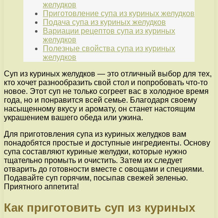
желудков
Приготовление супа из куриных желудков
Подача супа из куриных желудков
Вариации рецептов супа из куриных
желудков
Полезные свойства супа из куриных
желудков
Суп из куриных желудков — это отличный выбор для тех,
кто хочет разнообразить свой стол и попробовать что-то
новое. Этот суп не только согреет вас в холодное время
года, но и понравится всей семье. Благодаря своему
насыщенному вкусу и аромату, он станет настоящим
украшением вашего обеда или ужина.
Для приготовления супа из куриных желудков вам
понадобятся простые и доступные ингредиенты. Основу
супа составляют куриные желудки, которые нужно
тщательно промыть и очистить. Затем их следует
отварить до готовности вместе с овощами и специями.
Подавайте суп горячим, посыпав свежей зеленью.
Приятного аппетита!
Как приготовить суп из куриных