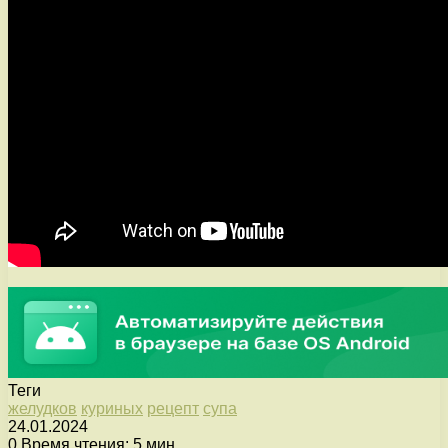
Теги
желудков
куриных
рецепт
супа
24.01.2024
0
Время чтения: 5 мин.