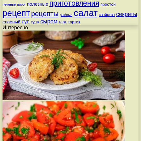
приготовления
полезные
простой
печенье
пирог
салат
рецепт
рецепты
секреты
свойства
рыбные
сыром
суп
слоеный
супа
торт
тортик
Интересно