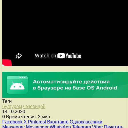
Теги
булгуром
чечевицей
14.10.2020
0
Время чтения: 3 мин.
Facebook
X
Pinterest
Вконтакте
Одноклассники
Messenger
Messenger
WhatsApp
Telegram
Viber
Печатать