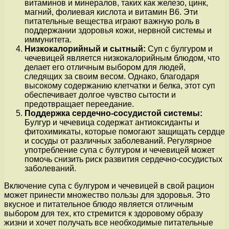
витаминов и минералов, таких как железо, цинк,
магний, фолиевая кислота и витамин В6. Эти
питательные вещества играют важную роль в
поддержании здоровья кожи, нервной системы и
иммунитета.
Низкокалорийный и сытный:
Суп с булгуром и
чечевицей является низкокалорийным блюдом, что
делает его отличным выбором для людей,
следящих за своим весом. Однако, благодаря
высокому содержанию клетчатки и белка, этот суп
обеспечивает долгое чувство сытости и
предотвращает переедание.
Поддержка сердечно-сосудистой системы:
Булгур и чечевица содержат антиоксиданты и
фитохимикаты, которые помогают защищать сердце
и сосуды от различных заболеваний. Регулярное
употребление супа с булгуром и чечевицей может
помочь снизить риск развития сердечно-сосудистых
заболеваний.
Включение супа с булгуром и чечевицей в свой рацион
может принести множество пользы для здоровья. Это
вкусное и питательное блюдо является отличным
выбором для тех, кто стремится к здоровому образу
жизни и хочет получать все необходимые питательные