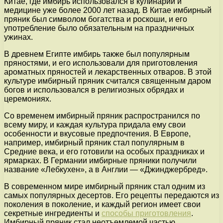
Китае, где имбирь использовался в кулинарии и
медицине уже более 2000 лет назад. В Китае имбирный
пряник был символом богатства и роскоши, и его
употребление было обязательным на праздничных
ужинах.
В древнем Египте имбирь также был популярным
пряностями, и его использовали для приготовления
ароматных пряностей и лекарственных отваров. В этой
культуре имбирный пряник считался священным даром
богов и использовался в религиозных обрядах и
церемониях.
Со временем имбирный пряник распространился по
всему миру, и каждая культура придала ему свои
особенности и вкусовые предпочтения. В Европе,
например, имбирный пряник стал популярным в
Средние века, и его готовили на особых праздниках и
ярмарках. В Германии имбирные пряники получили
название «Лебкухен», а в Англии — «Джинджербред».
В современном мире имбирный пряник стал одним из
самых популярных десертов. Его рецепты передаются из
поколения в поколение, и каждый регион имеет свои
секретные ингредиенты и
способы приготовления
.
Имбирный пряник стал неотъемлемой частью