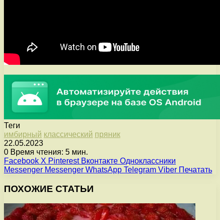
Теги
имбирный
классический
пряник
22.05.2023
0
Время чтения: 5 мин.
Facebook
X
Pinterest
Вконтакте
Одноклассники
Messenger
Messenger
WhatsApp
Telegram
Viber
Печатать
ПОХОЖИЕ СТАТЬИ