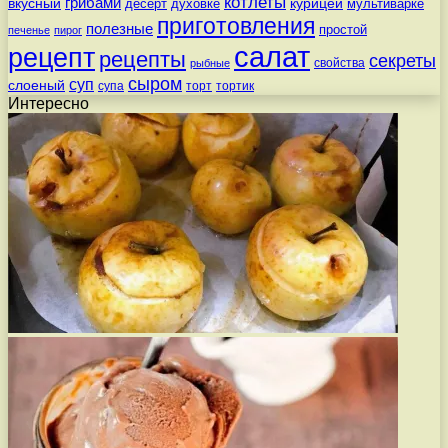
котлеты
вкусный
грибами
курицей
десерт
духовке
мультиварке
приготовления
полезные
простой
печенье
пирог
салат
рецепт
рецепты
секреты
свойства
рыбные
сыром
суп
слоеный
супа
торт
тортик
Интересно