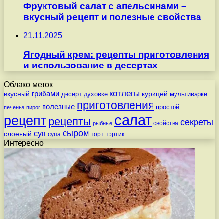
Фруктовый салат с апельсинами –
вкусный рецепт и полезные свойства
21.11.2025
Ягодный крем: рецепты приготовления
и использование в десертах
Облако меток
котлеты
вкусный
грибами
курицей
десерт
духовке
мультиварке
приготовления
полезные
простой
печенье
пирог
салат
рецепт
рецепты
секреты
свойства
рыбные
сыром
суп
слоеный
супа
торт
тортик
Интересно