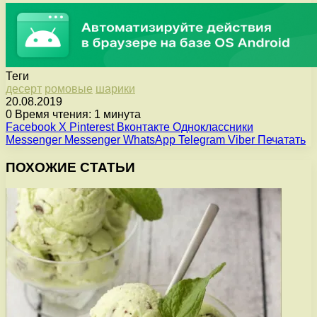
Теги
десерт
ромовые
шарики
20.08.2019
0
Время чтения: 1 минута
Facebook
X
Pinterest
Вконтакте
Одноклассники
Messenger
Messenger
WhatsApp
Telegram
Viber
Печатать
ПОХОЖИЕ СТАТЬИ