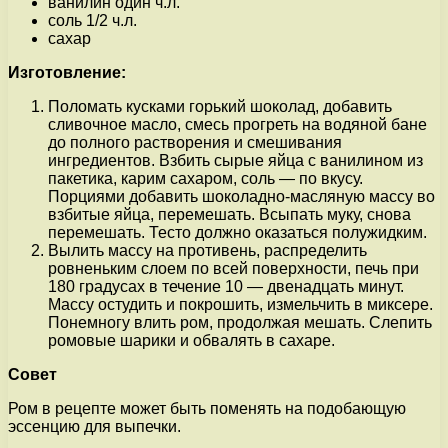
ванилин один ч.л.
соль 1/2 ч.л.
сахар
Изготовление:
Поломать кусками горький шоколад, добавить
сливочное масло, смесь прогреть на водяной бане
до полного растворения и смешивания
ингредиентов. Взбить сырые яйца с ванилином из
пакетика, карим сахаром, соль — по вкусу.
Порциями добавить шоколадно-масляную массу во
взбитые яйца, перемешать. Всыпать муку, снова
перемешать. Тесто должно оказаться полужидким.
Вылить массу на противень, распределить
ровненьким слоем по всей поверхности, печь при
180 градусах в течение 10 — двенадцать минут.
Массу остудить и покрошить, измельчить в миксере.
Понемногу влить ром, продолжая мешать. Слепить
ромовые шарики и обвалять в сахаре.
Совет
Ром в рецепте может быть поменять на подобающую
эссенцию для выпечки.