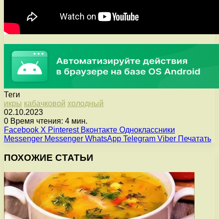
Теги
икры
кабачковой
холодный
02.10.2023
0
Время чтения: 4 мин.
Facebook
X
Pinterest
Вконтакте
Одноклассники
Messenger
Messenger
WhatsApp
Telegram
Viber
Печатать
ПОХОЖИЕ СТАТЬИ