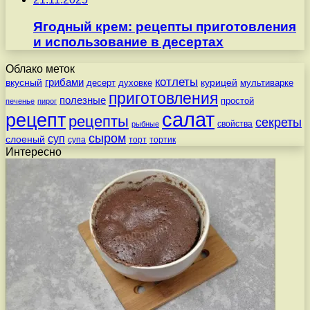
Ягодный крем: рецепты приготовления
и использование в десертах
Облако меток
котлеты
вкусный
грибами
курицей
десерт
духовке
мультиварке
приготовления
полезные
простой
печенье
пирог
салат
рецепт
рецепты
секреты
свойства
рыбные
сыром
суп
слоеный
супа
торт
тортик
Интересно