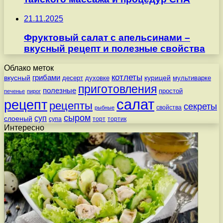
21.11.2025
Фруктовый салат с апельсинами –
вкусный рецепт и полезные свойства
Облако меток
котлеты
вкусный
грибами
курицей
десерт
духовке
мультиварке
приготовления
полезные
простой
печенье
пирог
салат
рецепт
рецепты
секреты
свойства
рыбные
сыром
суп
слоеный
супа
торт
тортик
Интересно