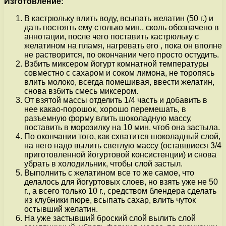
Изготовление:
В кастрюльку влить воду, всыпать желатин (50 г.) и
дать постоять ему столько мин., сколь обозначено в
аннотации, после чего поставить кастрюльку с
желатином на пламя, нагревать его , пока он вполне
не растворится, по окончании чего просто остудить.
Взбить миксером йогурт комнатной температуры
совместно с сахаром и соком лимона, не торопясь
влить молоко, всегда помешивая, ввести желатин,
снова взбить смесь миксером.
От взятой массы отделить 1/4 часть и добавить в
нее какао-порошок, хорошо перемешать, в
разъемную форму влить шоколадную массу,
поставить в морозилку на 10 мин. чтоб она застыла.
По окончании того, как схватится шоколадный слой,
на него надо вылить светлую массу (оставшиеся 3/4
приготовленной йогуртовой консистенции) и снова
убрать в холодильник, чтобы слой застыл.
Выполнить с желатином все то же самое, что
делалось для йогуртовых слоев, но взять уже не 50
г., а всего только 10 г., средством блендера сделать
из клубники пюре, всыпать сахар, влить чуток
остывший желатин.
На уже застывший броский слой вылить слой