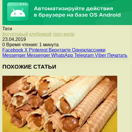
Теги
йогуртовый
клубникой
торт-желе
23.04.2019
0
Время чтения: 1 минута
Facebook
X
Pinterest
Вконтакте
Одноклассники
Messenger
Messenger
WhatsApp
Telegram
Viber
Печатать
ПОХОЖИЕ СТАТЬИ