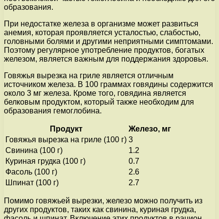
образования.
При недостатке железа в организме может развиться
анемия, которая проявляется усталостью, слабостью,
головными болями и другими неприятными симптомами.
Поэтому регулярное употребление продуктов, богатых
железом, является важным для поддержания здоровья.
Говяжья вырезка на гриле является отличным
источником железа. В 100 граммах говядины содержится
около 3 мг железа. Кроме того, говядина является
белковым продуктом, который также необходим для
образования гемоглобина.
Продукт
Железо, мг
Говяжья вырезка на гриле (100 г)
3
Свинина (100 г)
1.2
Куриная грудка (100 г)
0.7
Фасоль (100 г)
2.6
Шпинат (100 г)
2.7
Помимо говяжьей вырезки, железо можно получить из
других продуктов, таких как свинина, куриная грудка,
фасоль и шпинат. Включение этих продуктов в рацион