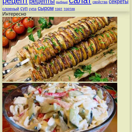
салат
рецепт
рецепты
секреты
свойства
рыбные
сыром
суп
слоеный
супа
торт
тортик
Интересно