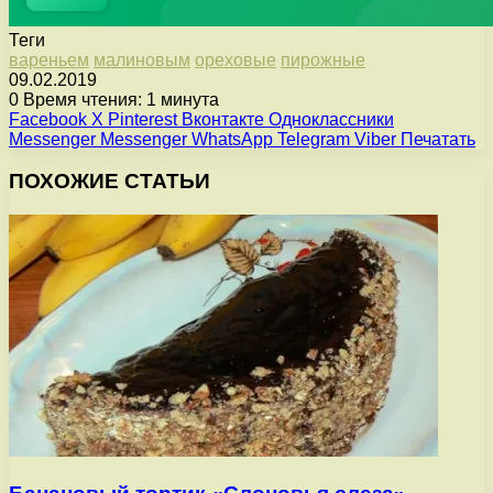
Теги
вареньем
малиновым
ореховые
пирожные
09.02.2019
0
Время чтения: 1 минута
Facebook
X
Pinterest
Вконтакте
Одноклассники
Messenger
Messenger
WhatsApp
Telegram
Viber
Печатать
ПОХОЖИЕ СТАТЬИ