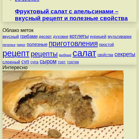
Фруктовый салат с апельсинами –
вкусный рецепт и полезные свойства
Облако меток
котлеты
вкусный
грибами
курицей
десерт
духовке
мультиварке
приготовления
полезные
простой
печенье
пирог
салат
рецепт
рецепты
секреты
свойства
рыбные
сыром
суп
слоеный
супа
торт
тортик
Интересно