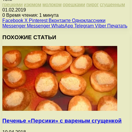
грецкими
изюмом
молоком
орешками
пирог
сгущенным
01.02.2019
0
Время чтения: 1 минута
Facebook
X
Pinterest
Вконтакте
Одноклассники
Messenger
Messenger
WhatsApp
Telegram
Viber
Печатать
ПОХОЖИЕ СТАТЬИ
Печенье «Персики» с вареным сгущенкой