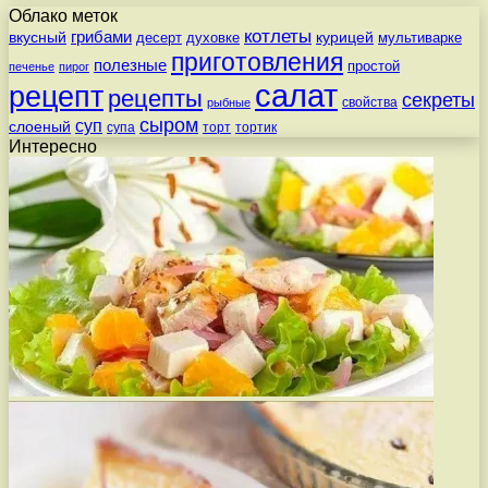
Облако меток
котлеты
вкусный
грибами
курицей
десерт
духовке
мультиварке
приготовления
полезные
простой
печенье
пирог
салат
рецепт
рецепты
секреты
свойства
рыбные
сыром
суп
слоеный
супа
торт
тортик
Интересно