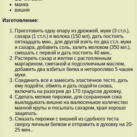
манка
вишня
Изготовление:
Приготовить одну опару из дрожжей, муки (3 ст.л.),
сахара (1 ст.л.) и молока (150 мл), дать постоять
пятнадцать мин., для другой взять по два ст.л. муки
и сахара, добавить соль, залить молоком (350 мл.),
смешать с первой и дать постоять 40 мин..
Растереть сахар и желтки с растопленным
маргарином, сметаной и подсолнечным маслом,
добавить два взбитых белка и неторопливо 5 чашек
муки.
Соединить все и замесить эластичное тесто, дать
ему подойти, обмять и дать подойти снова,
включить на разогрев до 170 градусов духовку.
Сделать мелкие пирожки, для сохранения сока
выкладывать вишню на малюсенькое количество
манной крупы и посыпать сахаром, края хорошо
защипать.
Смазать пирожки с вишней из сдобного теста
сверху яичным белком и отправить в духовку на 20-
25 мин..