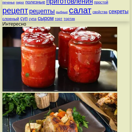
приготовления
полезные
простой
печенье
пирог
салат
рецепт
рецепты
секреты
свойства
рыбные
сыром
суп
слоеный
супа
торт
тортик
Интересно