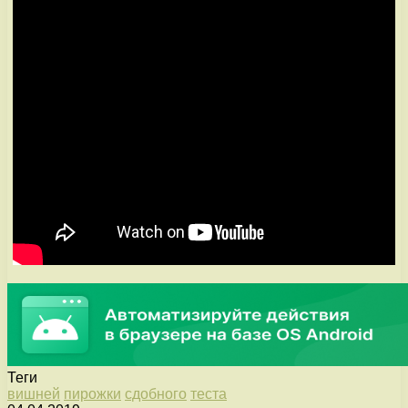
Теги
вишней
пирожки
сдобного
теста