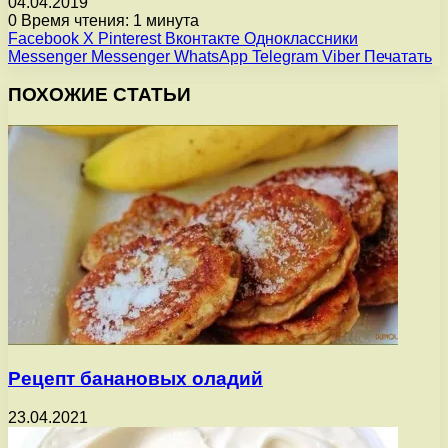
04.04.2019
0
Время чтения: 1 минута
Facebook
X
Pinterest
Вконтакте
Одноклассники
Messenger
Messenger
WhatsApp
Telegram
Viber
Печатать
ПОХОЖИЕ СТАТЬИ
Рецепт банановых оладий
23.04.2021