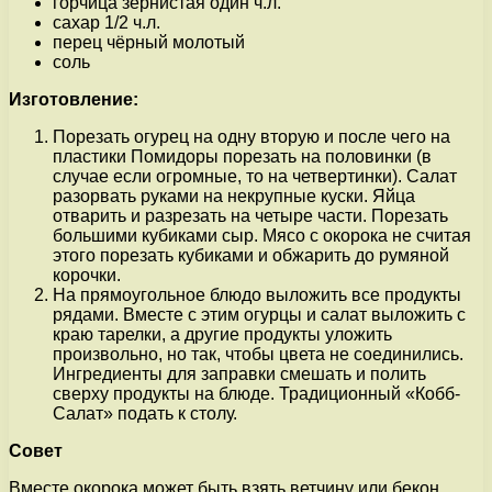
горчица зернистая один ч.л.
сахар 1/2 ч.л.
перец чёрный молотый
соль
Изготовление:
Порезать огурец на одну вторую и после чего на
пластики Помидоры порезать на половинки (в
случае если огромные, то на четвертинки). Салат
разорвать руками на некрупные куски. Яйца
отварить и разрезать на четыре части. Порезать
большими кубиками сыр. Мясо с окорока не считая
этого порезать кубиками и обжарить до румяной
корочки.
На прямоугольное блюдо выложить все продукты
рядами. Вместе с этим огурцы и салат выложить с
краю тарелки, а другие продукты уложить
произвольно, но так, чтобы цвета не соединились.
Ингредиенты для заправки смешать и полить
сверху продукты на блюде. Традиционный «Кобб-
Салат» подать к столу.
Совет
Вместе окорока может быть взять ветчину или бекон.