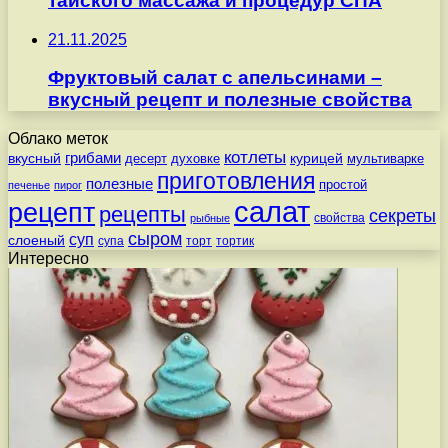
тайского массажа и процедур СПА
21.11.2025
Фруктовый салат с апельсинами –
вкусный рецепт и полезные свойства
Облако меток
котлеты
вкусный
грибами
курицей
десерт
духовке
мультиварке
приготовления
полезные
простой
печенье
пирог
салат
рецепт
рецепты
секреты
свойства
рыбные
сыром
суп
слоеный
супа
торт
тортик
Интересно