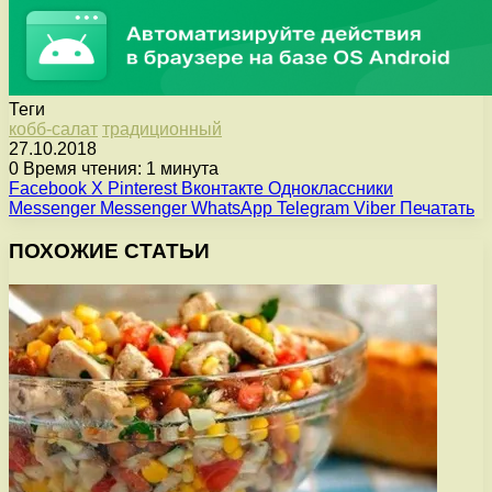
Теги
кобб-салат
традиционный
27.10.2018
0
Время чтения: 1 минута
Facebook
X
Pinterest
Вконтакте
Одноклассники
Messenger
Messenger
WhatsApp
Telegram
Viber
Печатать
ПОХОЖИЕ СТАТЬИ