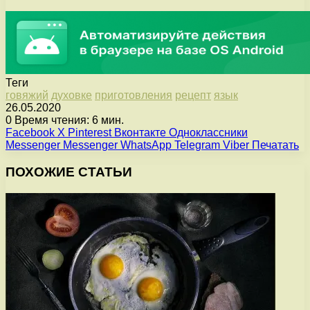
Теги
говяжий
духовке
приготовления
рецепт
язык
26.05.2020
0
Время чтения: 6 мин.
Facebook
X
Pinterest
Вконтакте
Одноклассники
Messenger
Messenger
WhatsApp
Telegram
Viber
Печатать
ПОХОЖИЕ СТАТЬИ