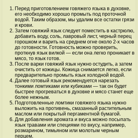
Перед приготовлением говяжего языка в духовке,
его необходимо хорошо промыть под проточной
водой. Таким образом, мы удалим все остатки грязи
и крови.
Затем говяжий язык следует поместить в кастрюлю,
добавить воду, соль, лавровый лист, черный перец
горошком и варить на среднем огне около 2-х часов
до готовности. Готовность можно проверить,
проткнув язык вилкой — если она легко проникает в
мясо, то язык готов.
После варки говяжий язык нужно остудить, а затем
очистить от кожицы. Кожица снимается легко, если
предварительно промыть язык холодной водой.
Далее готовый язык рекомендуется нарезать
тонкими ломтиками или кубиками — так он будет
быстрее прогреваться в духовке и мясо станет еще
более нежным.
Подготовленные ломтики говяжего языка нужно
выложить на противень, смазанный растительным
маслом или покрытый пергаментной бумагой.
Для добавления аромата и вкуса можно посыпать
язык травами или специями по вкусу, например,
розмарином, тимьяном или молотым черным
перцем.