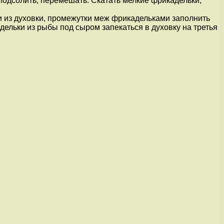
одсолить, перемешать. Скатать мелкие фрикадельки,
и из духовки, промежутки меж фрикадельками заполнить
адельки из рыбы под сыром запекаться в духовку на третья