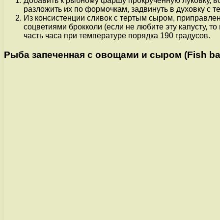
Добавить к рыбному фаршу прокрученную луковку, в
разложить их по формочкам, задвинуть в духовку с т
Из консистенции сливок с тертым сыром, приправле
соцветиями брокколи (если не любите эту капусту, то
часть часа при температуре порядка 190 градусов.
Рыба запеченная с овощами и сыром (Fish bak