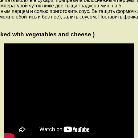
сыпать молотые сухари, приправить белоснежным перцем, п
емпературой чуток ниже две тыщи градусов мин. на 5.
нным перцем и солью приготовить соус. Вытащить формочк
 можно обойтись и без нее), залить соусом. Поставить фрик
ed with vegetables and cheese )