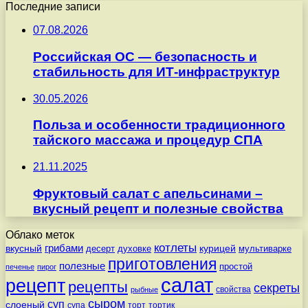
Последние записи
07.08.2026
Российская ОС — безопасность и
стабильность для ИТ-инфраструктур
30.05.2026
Польза и особенности традиционного
тайского массажа и процедур СПА
21.11.2025
Фруктовый салат с апельсинами –
вкусный рецепт и полезные свойства
Облако меток
котлеты
вкусный
грибами
курицей
десерт
духовке
мультиварке
приготовления
полезные
простой
печенье
пирог
салат
рецепт
рецепты
секреты
свойства
рыбные
сыром
суп
слоеный
супа
торт
тортик